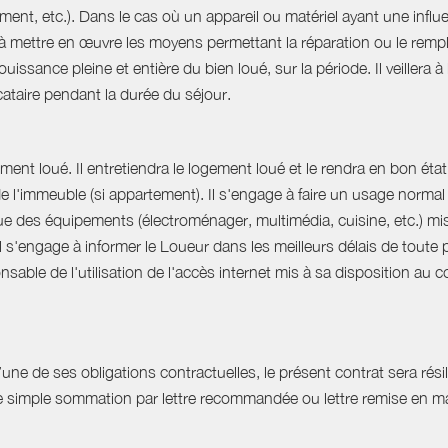
ent, etc.). Dans le cas où un appareil ou matériel ayant une influe
e à mettre en œuvre les moyens permettant la réparation ou le rempl
uissance pleine et entière du bien loué, sur la période. Il veillera à
ocataire pendant la durée du séjour.
ent loué. Il entretiendra le logement loué et le rendra en bon état 
 de l'immeuble (si appartement). Il s'engage à faire un usage norm
que des équipements (électroménager, multimédia, cuisine, etc.) mis à 
Il s'engage à informer le Loueur dans les meilleurs délais de tout
able de l'utilisation de l'accès internet mis à sa disposition au co
e de ses obligations contractuelles, le présent contrat sera résilié
ne simple sommation par lettre recommandée ou lettre remise en ma